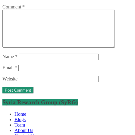
Comment
*
Name
*
Email
*
Website
Syria Research Group (SyRG)
Home
Blogs
Team
About Us