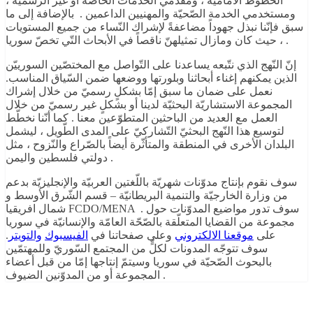
الخطوط الأماميّة ، ومقدّمي الخدمات الخاصّة أو غير الرسميّة ،
ومستخدمي الخدمة الصّحيّة والمهنيين الداعمين . بالإضافة إلى ما
سبق فإنّنا نبذل جهوداً مضاعفةً لإشراك النّساء من جميع المستويات
، حيث كان ومازال تمثيلهنّ ناقصاً في الأبحاث التّي تخصّ سوريا .
إنّ النّهج الذي نتّبعه يساعدنا على التّواصل مع المختصّين السورييّن
الذين يمكنهم إغناء أبحاثنا وبلورتها ووضعها ضمن السّياق المناسب.
نعمل على ضمان ما سبق إمّا بشكلٍ رسميّ من خلال إشراك
المجموعة الاستشاريّة البحثيّة لدينا أو بشكلٍ غير رسميّ من خلال
العمل مع العديد من الباحثين المتطوّعين معنا . كما أنّنا نخطّط
لتوسيع هذا النّهج البحثيّ التّشاركيّ على المدى الطّويل ، ليشمل
البلدان الأخرى في المنطقة والمتأثّرة أيضاً بالصّراع والنّزوح ، مثل
دولتي فلسطين واليمن .
سوف نقوم بإنتاج مدوّنات شهريّة باللّغتين العربيّة والإنجليزيّة بدعم
من وزارة الخارجيّة والتنمية البريطانيّة – قسم الشّرق الأوسط و
شمال افريقيا FCDO/MENA . سوف تدور مواضيع المدوّنات حول
مجموعة من القضايا المتعلّقة بالصّحّة العامّة والإنسانيّة في سوريا
على
موقعنا الالكتروني
وعلى صفحاتنا في
الفيسبوك
والتويتر
.
سوف تتوجّه المدونات لكلٍّ من المجتمع السّوريّ وللمهتمّين
بالبحوث الصّحيّة في سوريا وسيتمّ إنتاجها إمّا من قبل أعضاء
المجموعة أو من المدوّنين الضيوف .