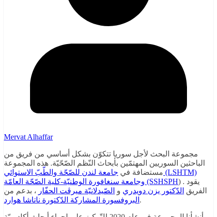
Mervat Alhaffar
مجموعة البحث لأجل سوريا تتكوّن بشكل أساسي من فريق من
الباحثين السوريين المهتمّين بأبحاث النّظم الصّحّيّة. هذه المجموعة
جامعة لندن للصّحّة والطّبّ الاستوائي (LSHTM)
مستضافة في
) . يقود
وجامعة سنغافورة الوطنيّة-كلية الصّحّة العامّة (SSHSPH
الفريق
الدّكتور يزن دويدري
و
الصّيدلانيّة ميرڤت الحفّار
، بدعم من
.
البروفسورة المشاركة الدّكتورة ناتاشا هوارد
أنشأنا المجموعة في عام 2020 للتّركيز على إجراء أبحاث أكاديميّة