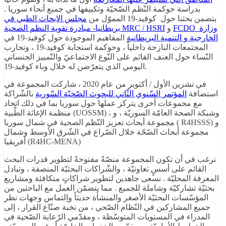
بدراسة حوكمة النّظم الصّحيّة وتكييفها في جميع أنحاء سوريا .
يتضمن بحثنا حول كوفيد-19 المموّل من
مجلس الابحاث الطبي في
FCDO وزارة
و
بريطانيا- مبادرة تقوية النظم الصحية MRC / HSRI
الخارجية و التنمية البريطانية
المفاهيم الموجودة حول كوفيد-19 في
المجتمعات النازحة داخلياّ ، وحوكمة استجابة كوفيد-19 ، وتجارب
النّساء حول العنف القائم على النّوع الاجتماعيّ والتّمييز الجنساني
اليومي الذي يتعرّضن له خلال وباء كوفيد-19.
في تشرين الأول / أكتوبر من عام 2020 ، شاركت المجموعة في
استضافة
المؤتمر السّنوي الثّاني للبحوث الصّحيّة السّورية
بالشّراكة
مع مجموعات أخرى يتركز عملها حول سوريا بما في ذلك اتحاد
منظمة الإغاثة الطّبية (UOSSM) ، وشبكة الصحة العامّة السوريّة ، و
مجموعة أبحاث تعزيز النّظم الصحية في شمال سوريا ( R4HSSS) و
مجموعة أبحاث الصّحّة خلال الصّراع في الشّرق الأوسط وشمال
أفريقيا (R4HC-MENA)
نرغب في أن تكون المجموعة منصّةً مفتوحةً لتطوير قدرات البحث
القائم على أسسٍ تعاونيّة ، والشّراكات البحثيّة المنصفة ، وتبادل
المعرفة المحليّة . نسعى جاهدين لتطوير شراكاتٍ متكافئة ومشاريع
بحثيّة تشاركيّة وشاملة للجميع . مما يتضمّن العمل مع الباحثين من
المؤسّسات البحثيّة الأصغر والمنشأة حديثاً واِلتماس وجهات نظر
جميع المشاركين في النّظام الصّحي ، من نخبة صنّاع القرار ، إلى
المدراء في المستويات المتوسّطة ، ومقدّمي الرّعاية الصّحية في