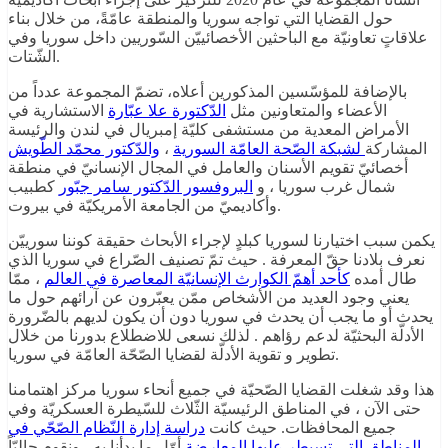
حول القضايا التي تواجه سوريا والمنطقة عامّةً، من خلال بناء
علاقاتٍ تعاونيّة مع الباحثين الأخصائييّن السّوريين داخل سوريا وفي
الشّتات.
بالإضافة للمؤسّسين المذكورين أعلاه، تضمّ المجموعة عدداً من
الأعضاء والمتعاونين مثل
الدّكتورة علا عبّارة
الاستشارية في
الأمراض المعدية من مستشفى كليّة إمبريال في لندن والرئيسة
المشاركة
لشبكة الصّحة العامّة السورية
،
والدّكتور محمّد الطّويش
أخصائيّ تقويم الأسنان والعامل في المجال الإنسانيّ في منطقة
شمال غرب سوريا ، و
البروفسور الدّكتور سامر جبّور
كطبيب
وأكاديميّ من الجامعة الأمريكيّة في بيروت.
يكمن سبب اختيارنا لسوريا كبلدٍ لإجراء الأبحاث حقيقة كوننا سورييّن
نعرف بلادنا حقّ المعرفة . حيث تمّ تصنيف الصّراع في سوريا الذي
طال أمده
كأحد أهمّ الكوارث الإنسانيّة المعاصرة في العالم
، ممّا
يعني وجود العديد من الأشخاص ممّن يعبّرون عن آرائهم حول ما
يحدث أو ما يجب أن يحدث في سوريا دون أن يكون لديهم بالضّرورة
الأدلّة البحثيّة لدعم رؤاهم . لذلك نسعى للاضطلاع بدورنا من خلال
تطوير و تقوية الأدلّة لقضايا الصّحّة العامّة في سوريا.
هذا وقد شغلت القضايا الصّحيّة في جميع أنحاء سوريا مركز اهتمامنا
حتى الآن ، في المناطق الرئيسيّة الثّلاث للسّيطرة العسكريّة وفي
جميع المحافظات. حيث كانت
دراسة إدارة النّظام الصّحّي في
المناطق التي تسيطر عليها المعارضة
أوّل ما بدأنا به ، ونقوم حاليّاً